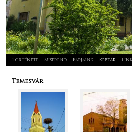
Története
Miserend
Papjaink
Képtár
Lin
Kilépés
a
Temesvár
tartalomba