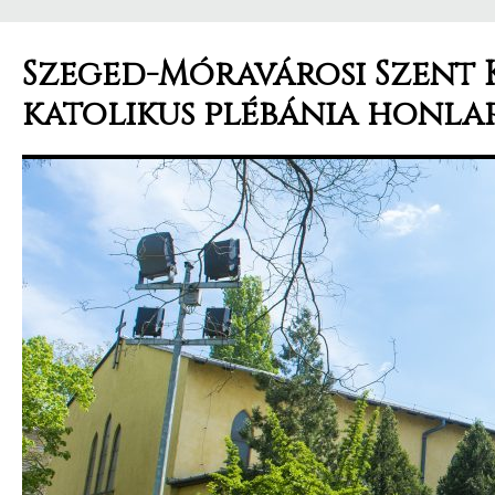
Szeged-Móravárosi Szent 
katolikus plébánia honla