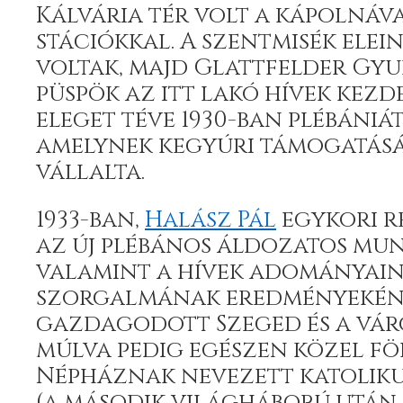
Kálvária tér volt a kápolnáva
stációkkal. A szentmisék ele
voltak, majd Glattfelder Gy
püspök az itt lakó hívek kez
eleget téve 1930-ban plébániát
amelynek kegyúri támogatásá
vállalta.
1933-ban,
Halász Pál
egykori r
az új plébános áldozatos mu
valamint a hívek adományain
szorgalmának eredményekén
gazdagodott Szeged és a váro
múlva pedig egészen közel fö
Népháznak nevezett katolik
(a második világháború után