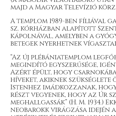
majd a Magyar Televízió körze
A templom 1989-ben fíliával ga
sz. kórházban alapított Szent
kápolnával, amelyben a gyóg
betegek nyerhetnek vígasztalá
“Az új plébániatemplom legfő
megindító egyszerűsége, igén
Azért épült, hogy csarnokába
híveket, akiknek szükséglete 
Istenhez imádkozzanak, hogy
részt vegyenek, hogy az Úr s
meghallgassák” (H. M. 1934.) Ek
neobarokk virágzása idején 