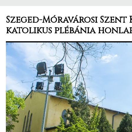
Szeged-Móravárosi Szent 
katolikus plébánia honla