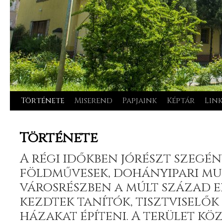
Története
Miserend
Papjaink
Képtár
Lin
Kilépés
a
Története
tartalomba
A régi időkben jórészt szegén
földművesek, dohányipari m
városrészben a múlt század e
kezdtek tanítók, tisztviselők 
házakat építeni. A terület kö