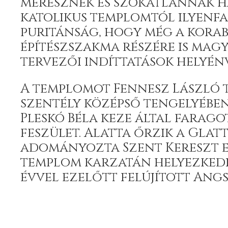
merésznek és szokatlannak h
katolikus templomtól ilyenf
puritánság, hogy még a korab
építészszakma részére is magy
tervezői indíttatások helyén
A templomot Fennesz László t
szentély középső tengelyébe
Pleskó Béla keze által farag
feszület. Alatta őrzik a Glat
adományozta Szent Kereszt er
templom karzatán helyezkedi
évvel ezelőtt felújított Ang