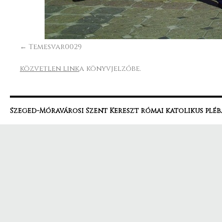
Temesvar0029
közvetlen link
a könyvjelzőbe.
Szeged-Móravárosi Szent Kereszt római katolikus pléb