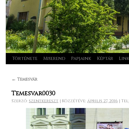
Története
Miserend
Papjaink
Képtár
Lin
Kilépés
a
←
Temesvár
tartalomba
Temesvar0030
Szerző:
szentkereszt
|
Közzétéve:
április 27, 2016
|
Tel