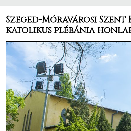
Szeged-Móravárosi Szent 
katolikus plébánia honla