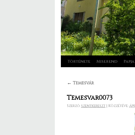
Története
Miserend
Papja
Kilépés
a
←
Temesvár
tartalomba
Temesvar0073
Szerző:
szentkereszt
|
Közzétéve:
ápr