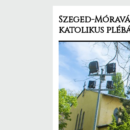
Szeged-Móravár
katolikus pléb