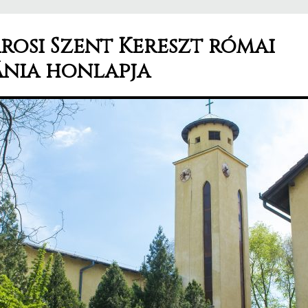
osi Szent Kereszt római
ánia honlapja