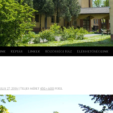
ink
Képtár
Linkek
Közösségi Ház
Elérhetőségeink
ilis 27, 2016
|
Teljes méret
450 × 600
pixel