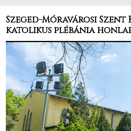
Szeged-Móravárosi Szent 
katolikus plébánia honla