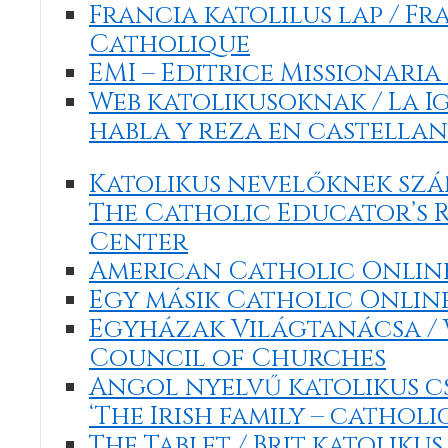
Francia katolilus lap / Fr
Catholique
EMI – Editrice Missionaria
Web katolikusoknak / La I
habla y reza en castella
Katolikus nevelőknek szá
The Catholic Educator’s 
Center
American Catholic Onlin
Egy másik Catholic Onlin
Egyházak Világtanácsa /
Council of Churches
Angol nyelvű katolikus cs
‘The Irish family – cathol
The Tablet / Brit katoliku