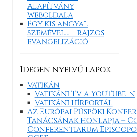
Alapítvány
weboldala
Egy kis angyal
szemével… – rajzos
evangelizáció
Idegen nyelvű lapok
Vatikán
Vatikáni TV a YouTube-n
Vatikáni hírportál
Az Európai Püspöki Konfe
Tanácsának honlapja –
Co
Conferentiarum Episcop