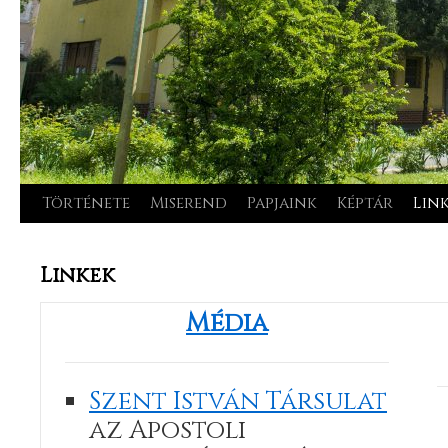
Története
Miserend
Papjaink
Képtár
Lin
Kilépés
a
Linkek
tartalomba
Média
Szent István Társulat
az Apostoli