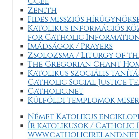
CCEE
Zenith
Fides missziós hírügynöks
Katolikus információs kö
for Catholic Informatio
Imádságok / Prayers
Zsolozsma / Liturgy of t
The Gregorian Chant Hom
Katolikus szociális tanítá
Catholic Social Justice T
Catholic.net
Külföldi templomok mise
Német Katolikus enciklop
Ír katolikusok / Catholic 
www.catholicireland.net