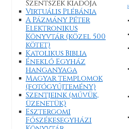
Szentszék kiadója
Virtuális Plébánia
A Pázmány Péter
Elektronikus
Könyvtár (közel 500
kötet)
Katolikus Biblia
Éneklő Egyház
hanganyaga
Magyar templomok
(fotógyűjtemény)
Szentjeink (művük,
üzenetük)
Esztergomi
Főszékesegyházi
Könyvtár