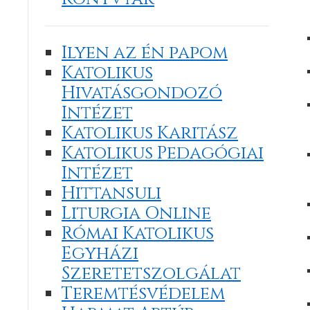
Ilyen az én papom
Katolikus
Hivatásgondozó
Intézet
Katolikus Karitász
Katolikus Pedagógiai
Intézet
Hittansuli
Liturgia Online
Római Katolikus
Egyházi
Szeretetszolgálat
Teremtésvédelem