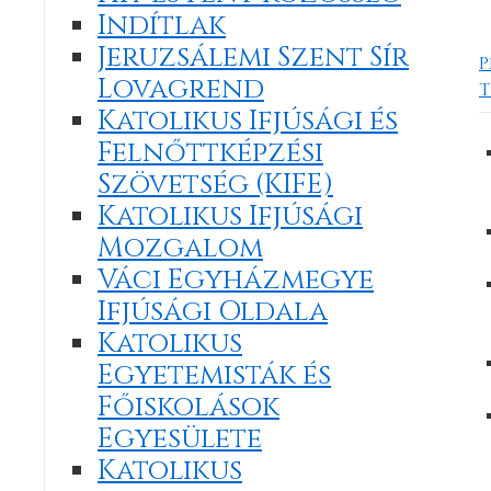
Indítlak
Jeruzsálemi Szent Sír
P
Lovagrend
T
Katolikus Ifjúsági és
Felnőttképzési
Szövetség (KIFE)
Katolikus Ifjúsági
Mozgalom
Váci Egyházmegye
Ifjúsági Oldala
Katolikus
Egyetemisták és
Főiskolások
Egyesülete
Katolikus