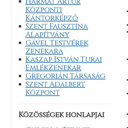
Harmat Artúr
Központi
Kántorképző
Szent Fausztina
Alapítvány
Gável Testvérek
Zenekara
Kaszap István Turai
EmlékZenekar
Gregorián Társaság
Szent Adalbert
Központ
Közösségek honlapjai