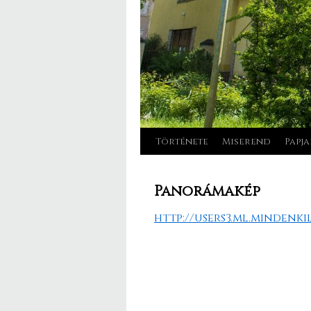
Története
Miserend
Papja
Kilépés
a
Panorámakép
tartalomba
http://users3.ml.mindenk