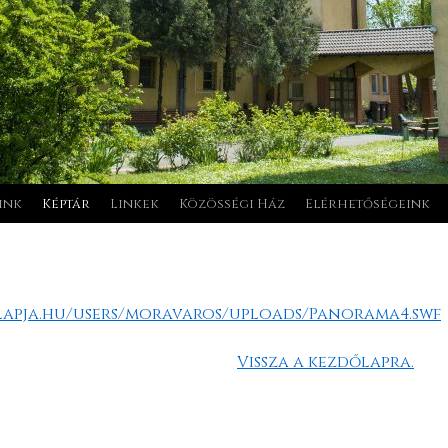
ink
Képtár
Linkek
Közösségi Ház
Elérhetőségeink
ilapja.hu/users/moravaros/uploads/Panorama4.swf
Vissza a kezdőlapra.