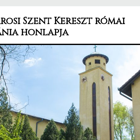
osi Szent Kereszt római
ánia honlapja