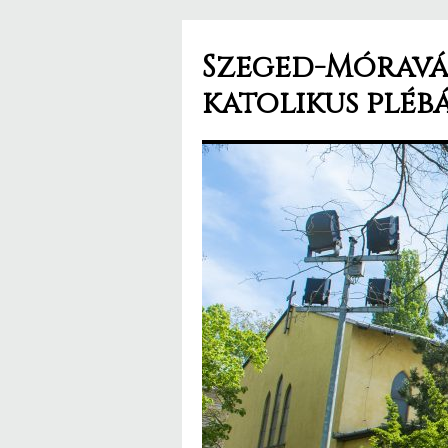
Szeged-Móravár
katolikus pléb