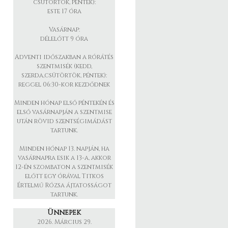
csütörtök, péntek):
este 17 óra
Vasárnap:
délelőtt 9 óra
Adventi időszakban a rórátés
szentmisék (kedd,
szerda,csütörtök, péntek):
reggel 06:30-kor kezdődnek
Minden hónap első péntekén és
első vasárnapján a szentmise
után rövid szentségimádást
tartunk.
Minden hónap 13. napján, ha
vasárnapra esik a 13-a, akkor
12-én szombaton a szentmisék
előtt egy órával Titkos
Értelmű Rózsa ájtatosságot
tartunk.
Ünnepek
2026. Március 29.