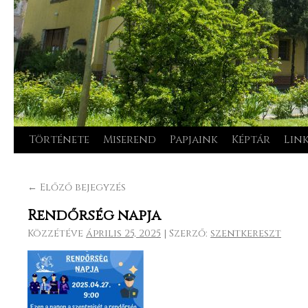
Története
Miserend
Papjaink
Képtár
Lin
Kilépés
a
←
Előző bejegyzés
tartalomba
Rendőrség napja
Közzétéve
április 25, 2025
|
Szerző:
szentkereszt