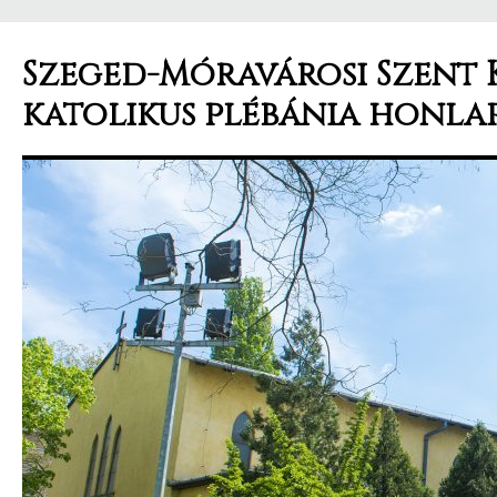
Szeged-Móravárosi Szent 
katolikus plébánia honla