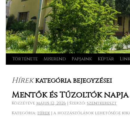
Története
Miserend
Papjaink
Képtár
Lin
Kilépés
a
Hírek
kategória bejegyzései
tartalomba
Mentők és Tűzoltók napja 202
Közzétéve
május 12, 2026
|
Szerző:
szentkereszt
Kategória:
Hírek
|
Mentők
a hozzászólások lehetősége kik
és
Tűzoltók