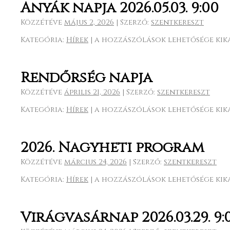
napja
Anyák napja 2026.05.03. 9:00
2026.
05.17.
Közzétéve
május 2, 2026
|
Szerző:
szentkereszt
9:00
Kategória:
Hírek
|
Anyák
a hozzászólások lehetősége kik
bejegyzéshez
napja
2026.05.03.
9:00
Rendőrség napja
bejegyzéshez
Közzétéve
április 21, 2026
|
Szerző:
szentkereszt
Kategória:
Hírek
|
Rendőrség
a hozzászólások lehetősége kik
napja
bejegyzéshez
2026. Nagyheti program
Közzétéve
március 24, 2026
|
Szerző:
szentkereszt
Kategória:
Hírek
|
2026.
a hozzászólások lehetősége kik
Nagyheti
program
bejegyzéshez
Virágvasárnap 2026.03.29. 9: