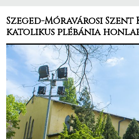
Szeged-Móravárosi Szent 
katolikus plébánia honla