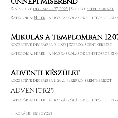
Ünnepi miserend
Közzétéve
december 27, 2025
|
Szerző:
szentkereszt
Kategória:
Hírek
|
Ünnepi
a hozzászólások lehetősége kik
miserend
bejegyzéshez
Mikulás a templomban 12.07
Közzétéve
december 5, 2025
|
Szerző:
szentkereszt
Kategória:
Hírek
|
Mikulás
a hozzászólások lehetősége kik
a
templomban
12.07.
Adventi készület
Vasárnap
9:00
Közzétéve
december 1, 2025
|
Szerző:
szentkereszt
bejegyzéshez
ADVENTpr25
Kategória:
Hírek
|
Adventi
a hozzászólások lehetősége kik
készület
bejegyzéshez
←
Korábbi bejegyzés