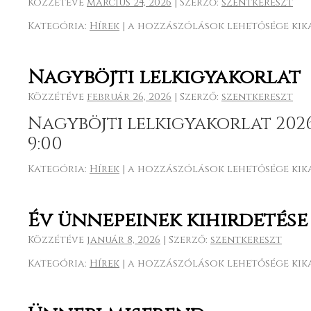
Közzétéve
március 24, 2026
|
Szerző:
szentkereszt
Kategória:
Hírek
|
Virágvasárnap
a hozzászólások lehetősége kik
2026.03.29.
9:00
bejegyzéshez
Nagyböjti lelkigyakorlat
Közzétéve
február 26, 2026
|
Szerző:
szentkereszt
Nagyböjti lelkigyakorlat 2026
9:00
Kategória:
Hírek
|
Nagyböjti
a hozzászólások lehetősége kik
lelkigyakorlat
bejegyzéshez
Év ünnepeinek kihirdetése
Közzétéve
január 8, 2026
|
Szerző:
szentkereszt
Kategória:
Hírek
|
Év
a hozzászólások lehetősége kik
ünnepeinek
kihirdetése
bejegyzéshez