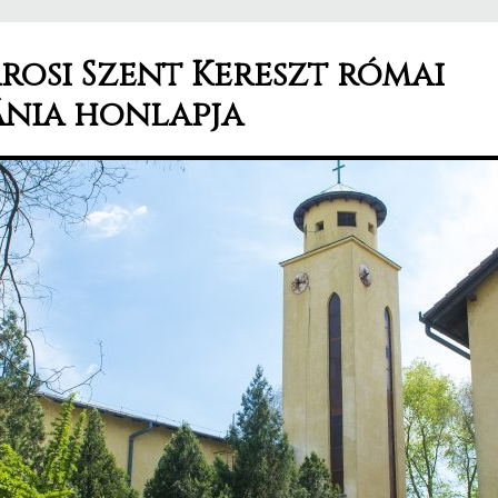
osi Szent Kereszt római
ánia honlapja