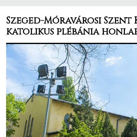
Szeged-Móravárosi Szent 
katolikus plébánia honla