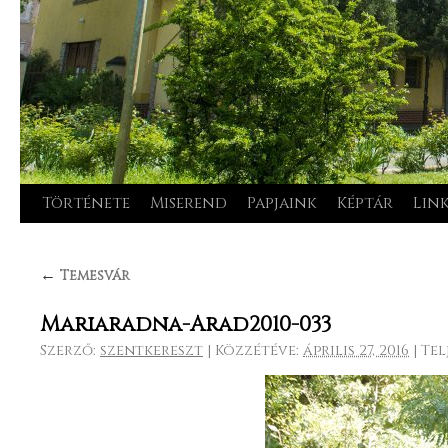
Története
Miserend
Papjaink
Képtár
Lin
Kilépés
a
←
Temesvár
tartalomba
Mariaradna-Arad2010-033
Szerző:
szentkereszt
|
Közzétéve:
április 27, 2016
|
Tel