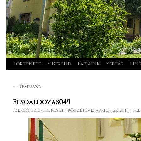
Története
Miserend
Papjaink
Képtár
Lin
Kilépés
a
←
Temesvár
tartalomba
Elsoaldozas049
Szerző:
szentkereszt
|
Közzétéve:
április 27, 2016
|
Tel