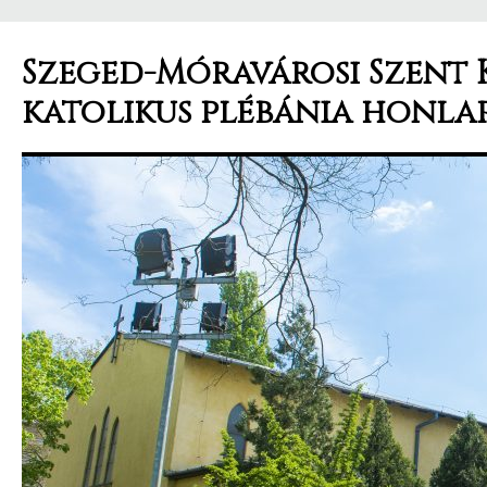
Szeged-Móravárosi Szent 
katolikus plébánia honla