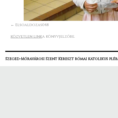
Elsoaldozas048
közvetlen link
a könyvjelzőbe.
Szeged-Móravárosi Szent Kereszt római katolikus pléb