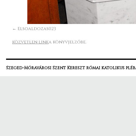
Elsoaldozas023
közvetlen link
a könyvjelzőbe.
Szeged-Móravárosi Szent Kereszt római katolikus pléb