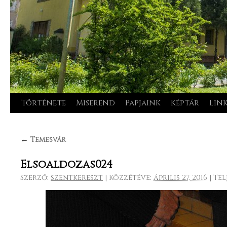
Története
Miserend
Papjaink
Képtár
Lin
Kilépés
a
←
Temesvár
tartalomba
Elsoaldozas024
Szerző:
szentkereszt
|
Közzétéve:
április 27, 2016
|
Tel