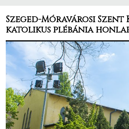
Szeged-Móravárosi Szent 
katolikus plébánia honla