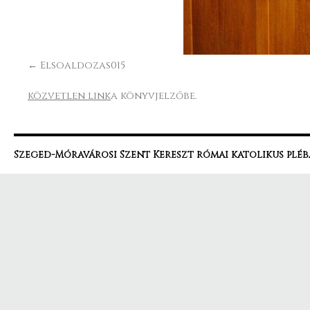
Elsoaldozas015
közvetlen link
a könyvjelzőbe.
Szeged-Móravárosi Szent Kereszt római katolikus pléb