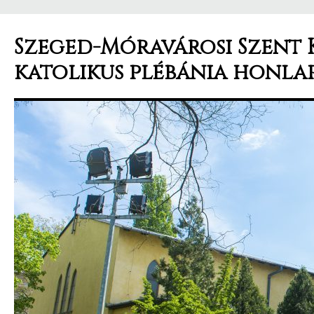
Szeged-Móravárosi Szent 
katolikus plébánia honla