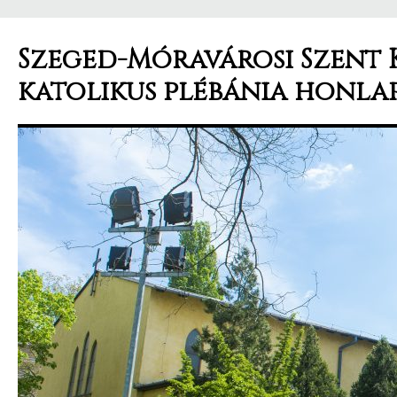
Szeged-Móravárosi Szent 
katolikus plébánia honla