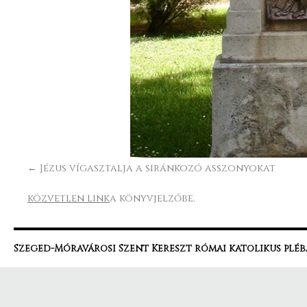
Jézus vígasztalja a siránkozó asszonyokat
közvetlen link
a könyvjelzőbe.
Szeged-Móravárosi Szent Kereszt római katolikus pléb