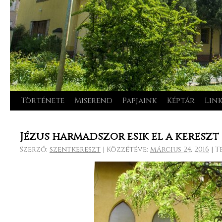
Története
Miserend
Papjaink
Képtár
Lin
Kilépés
a
Jézus harmadszor esik el a kereszt
tartalomba
Szerző:
szentkereszt
|
Közzétéve:
március 24, 2016
|
Te